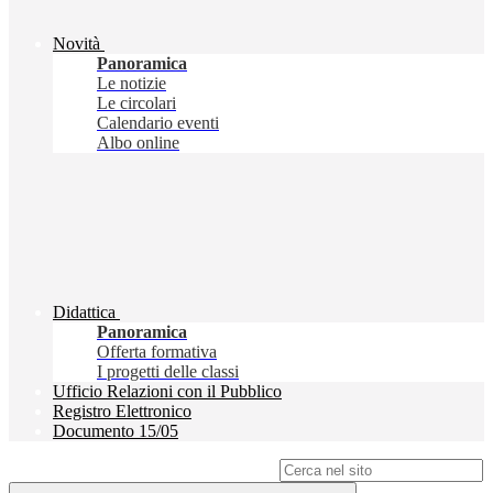
Novità
Panoramica
Le notizie
Le circolari
Calendario eventi
Albo online
Didattica
Panoramica
Offerta formativa
I progetti delle classi
Ufficio Relazioni con il Pubblico
Registro Elettronico
Documento 15/05
Campo di ricerca per le pagine del sito