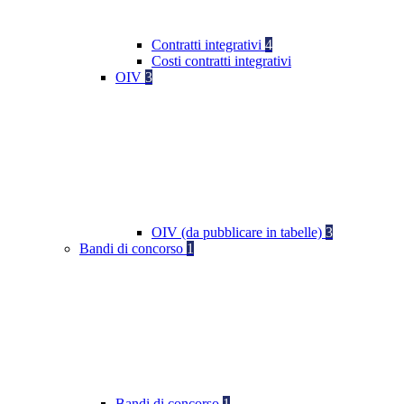
Contratti integrativi
4
Costi contratti integrativi
OIV
3
OIV (da pubblicare in tabelle)
3
Bandi di concorso
1
Bandi di concorso
1