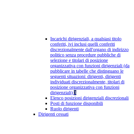
Incarichi dirigenziali, a qualsiasi titolo
conferiti, ivi inclusi quelli conferiti
discrezionalmente dall'organo di indirizzo
politico senza procedure pubbliche di
selezione e titolari di posizione
organizzativa con funzioni dirigenziali (da
pubblicare in tabelle che distinguano le
seguenti situazioni: dirigenti, dirigenti
individuati discrezionalmente, titolari di
posizione organizzativa con funzioni
dirigenziali)
3
Elenco posizioni dirigenziali discrezionali
Posti di funzione disponibili
Ruolo dirigenti
Dirigenti cessati