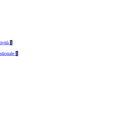
tività
1
stionale
1