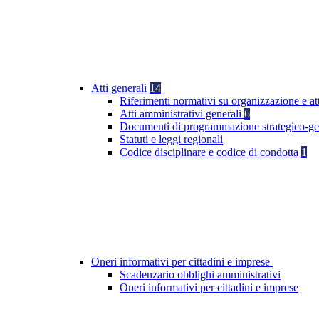
Atti generali
14
Riferimenti normativi su organizzazione e at
Atti amministrativi generali
6
Documenti di programmazione strategico-ge
Statuti e leggi regionali
Codice disciplinare e codice di condotta
1
Oneri informativi per cittadini e imprese
Scadenzario obblighi amministrativi
Oneri informativi per cittadini e imprese