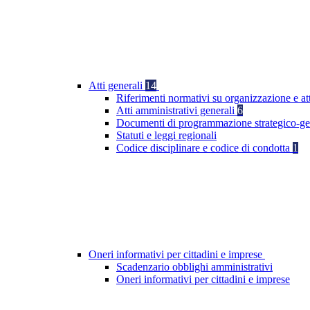
Atti generali
14
Riferimenti normativi su organizzazione e at
Atti amministrativi generali
6
Documenti di programmazione strategico-ge
Statuti e leggi regionali
Codice disciplinare e codice di condotta
1
Oneri informativi per cittadini e imprese
Scadenzario obblighi amministrativi
Oneri informativi per cittadini e imprese