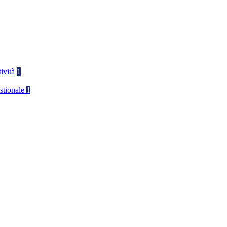
tività
1
stionale
1