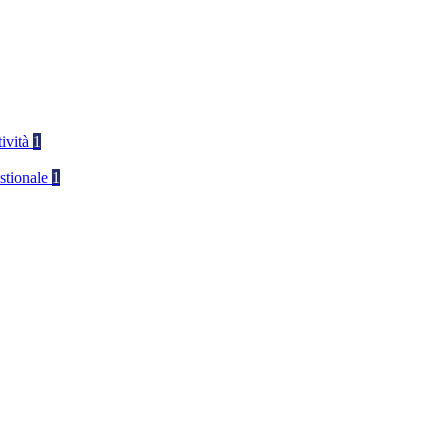
tività
1
stionale
1