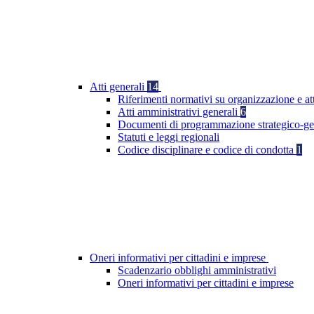
Atti generali
14
Riferimenti normativi su organizzazione e at
Atti amministrativi generali
6
Documenti di programmazione strategico-ge
Statuti e leggi regionali
Codice disciplinare e codice di condotta
1
Oneri informativi per cittadini e imprese
Scadenzario obblighi amministrativi
Oneri informativi per cittadini e imprese