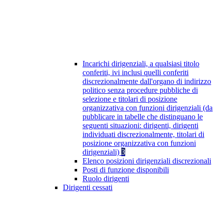
Incarichi dirigenziali, a qualsiasi titolo
conferiti, ivi inclusi quelli conferiti
discrezionalmente dall'organo di indirizzo
politico senza procedure pubbliche di
selezione e titolari di posizione
organizzativa con funzioni dirigenziali (da
pubblicare in tabelle che distinguano le
seguenti situazioni: dirigenti, dirigenti
individuati discrezionalmente, titolari di
posizione organizzativa con funzioni
dirigenziali)
3
Elenco posizioni dirigenziali discrezionali
Posti di funzione disponibili
Ruolo dirigenti
Dirigenti cessati