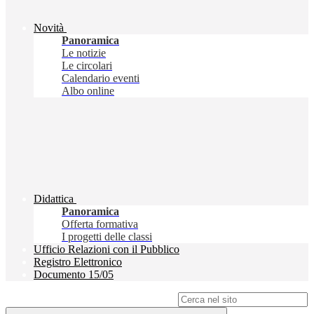
Novità
Panoramica
Le notizie
Le circolari
Calendario eventi
Albo online
Didattica
Panoramica
Offerta formativa
I progetti delle classi
Ufficio Relazioni con il Pubblico
Registro Elettronico
Documento 15/05
Campo di ricerca per le pagine del sito