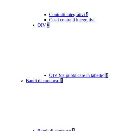
Contratti integrativi
4
Costi contratti integrativi
OIV
3
OIV (da pubblicare in tabelle)
3
Bandi di concorso
1
Bandi di concorso
1