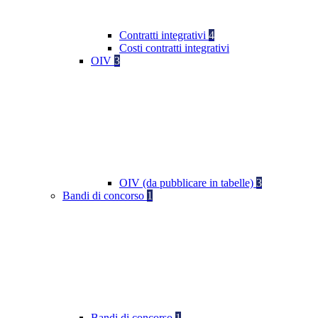
Contratti integrativi
4
Costi contratti integrativi
OIV
3
OIV (da pubblicare in tabelle)
3
Bandi di concorso
1
Bandi di concorso
1