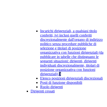
Incarichi dirigenziali, a qualsiasi titolo
conferiti, ivi inclusi quelli conferiti
discrezionalmente dall'organo di indirizzo
politico senza procedure pubbliche di
selezione e titolari di posizione
organizzativa con funzioni dirigenziali (da
pubblicare in tabelle che distinguano le
seguenti situazioni: dirigenti, dirigenti
individuati discrezionalmente, titolari di
posizione organizzativa con funzioni
dirigenziali)
3
Elenco posizioni dirigenziali discrezionali
Posti di funzione disponibili
Ruolo dirigenti
Dirigenti cessati