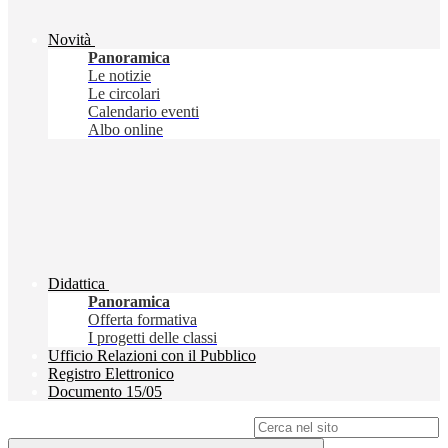
Novità
Panoramica
Le notizie
Le circolari
Calendario eventi
Albo online
Didattica
Panoramica
Offerta formativa
I progetti delle classi
Ufficio Relazioni con il Pubblico
Registro Elettronico
Documento 15/05
Campo di ricerca per le pagine del sito