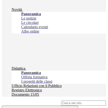
Novità
Panoramica
Le notizie
Le circolari
Calendario eventi
Albo online
Didattica
Panoramica
Offerta formativa
I progetti delle classi
Ufficio Relazioni con il Pubblico
Registro Elettronico
Documento 15/05
Campo di ricerca per le pagine del sito