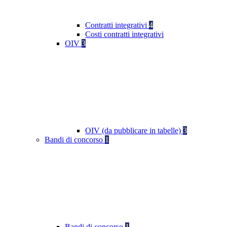
Contratti integrativi
4
Costi contratti integrativi
OIV
3
OIV (da pubblicare in tabelle)
3
Bandi di concorso
1
Bandi di concorso
1