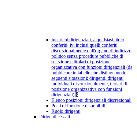
Incarichi dirigenziali, a qualsiasi titolo
conferiti, ivi inclusi quelli conferiti
discrezionalmente dall'organo di indirizzo
politico senza procedure pubbliche di
selezione e titolari di posizione
organizzativa con funzioni dirigenziali (da
pubblicare in tabelle che distinguano le
seguenti situazioni: dirigenti, dirigenti
individuati discrezionalmente, titolari di
posizione organizzativa con funzioni
dirigenziali)
3
Elenco posizioni dirigenziali discrezionali
Posti di funzione disponibili
Ruolo dirigenti
Dirigenti cessati