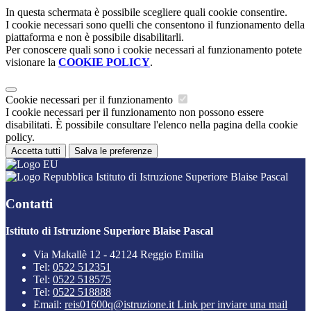
In questa schermata è possibile scegliere quali cookie consentire.
I cookie necessari sono quelli che consentono il funzionamento della
piattaforma e non è possibile disabilitarli.
Per conoscere quali sono i cookie necessari al funzionamento potete
visionare la
COOKIE POLICY
.
Cookie necessari per il funzionamento
I cookie necessari per il funzionamento non possono essere
disabilitati. È possibile consultare l'elenco nella pagina della cookie
policy.
Accetta tutti
Salva le preferenze
Istituto di Istruzione Superiore Blaise Pascal
Contatti
Istituto di Istruzione Superiore Blaise Pascal
Via Makallè 12 - 42124 Reggio Emilia
Tel:
0522 512351
Tel:
0522 518575
Tel:
0522 518888
Email:
reis01600q@istruzione.it
Link per inviare una mail