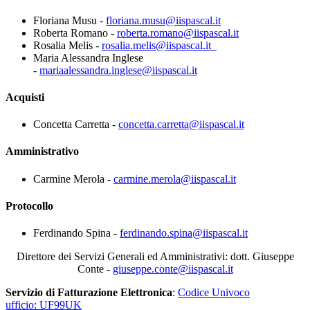
Floriana Musu -
floriana.musu@iispascal.it
Roberta Romano -
roberta.romano@iispascal.it
Rosalia Melis -
rosalia.melis@iispascal.it
Maria Alessandra Inglese
-
mariaalessandra.inglese@iispascal.it
Acquisti
Concetta Carretta -
concetta.carretta@iispascal.it
Amministrativo
Carmine Merola
-
carmine.merola@iispascal.it
Protocollo
Ferdinando Spina -
ferdinando.spina@iispascal.it
Direttore dei Servizi Generali ed Amministrativi: dott. Giuseppe
Conte -
giuseppe.conte@iispascal.it
Servizio di Fatturazione Elettronica
:
Codice Univoco
ufficio: UF99UK