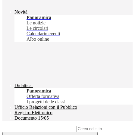
Novità
Panoramica
Le notizie
Le circolari
Calendario eventi
Albo online
Didattica
Panoramica
Offerta formativa
I progetti delle classi
Ufficio Relazioni con il Pubblico
Registro Elettronico
Documento 15/05
Campo di ricerca per le pagine del sito