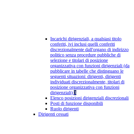
Incarichi dirigenziali, a qualsiasi titolo
conferiti, ivi inclusi quelli conferiti
discrezionalmente dall'organo di indirizzo
politico senza procedure pubbliche di
selezione e titolari di posizione
organizzativa con funzioni dirigenziali (da
pubblicare in tabelle che distinguano le
seguenti situazioni: dirigenti, dirigenti
individuati discrezionalmente, titolari di
posizione organizzativa con funzioni
dirigenziali)
3
Elenco posizioni dirigenziali discrezionali
Posti di funzione disponibili
Ruolo dirigenti
Dirigenti cessati