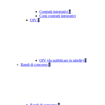
Contratti integrativi
4
Costi contratti integrativi
OIV
3
OIV (da pubblicare in tabelle)
3
Bandi di concorso
1
Bandi di concorso
1