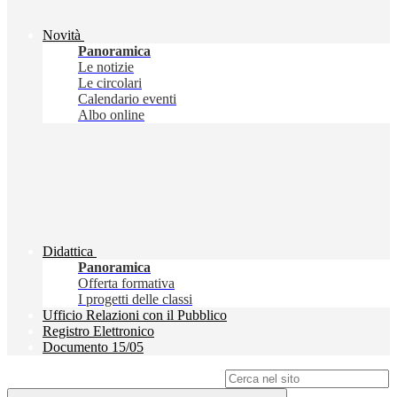
Novità
Panoramica
Le notizie
Le circolari
Calendario eventi
Albo online
Didattica
Panoramica
Offerta formativa
I progetti delle classi
Ufficio Relazioni con il Pubblico
Registro Elettronico
Documento 15/05
Campo di ricerca per le pagine del sito