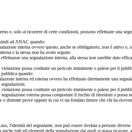
 interno e, solo al ricorrere di certe condizioni, possono effettuare una s
o quindi ad ANAC quando:
gnalazione interna ovvero questo, anche se obbligatorio, non è attivo o, 
nterna e la stessa non ha avuto seguito
e effettuasse una segnalazione interna, alla stessa non sarebbe dato eff
 violazione possa costituire un pericolo imminente o palese per il pubbl
e pubblica quando:
azione interna ed esterna ovvero ha effettuato direttamente una segnalazio
e segnalazioni;
 violazione possa costituire un pericolo imminente o palese per il pubbli
 segnalazione esterna possa comportare il rischio di ritorsioni o possa n
 o distrutte prove oppure in cui vi sia fondato timore che chi ha ricevut
so, l'identità del segnalante, non può essere rivelata a persone diverse 
nche tutti gli elementi della segnalazione dai quali si possa ricavare, 