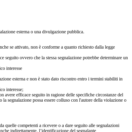
egnalazione esterna o una divulgazione pubblica.
anche se attivato, non è conforme a quanto richiesto dalla legge
icace seguito ovvero che la stessa segnalazione potrebbe determinare un
ico interesse
ne esterna e non è stato dato riscontro entro i termini stabiliti in
co interesse;
on avere efficace seguito in ragione delle specifiche circostanze del
o la segnalazione possa essere colluso con l'autore della violazione o
da quelle competenti a ricevere o a dare seguito alle segnalazioni
anche indirettamente, l’identificazione del segnalante