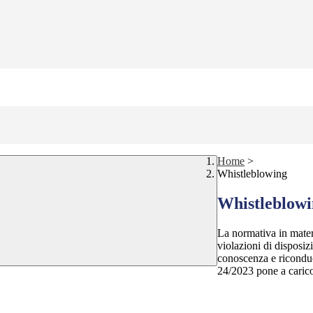
Home
>
Whistleblowing
Whistleblow
La normativa in mater
violazioni di disposiz
conoscenza e riconduc
24/2023 pone a carico 