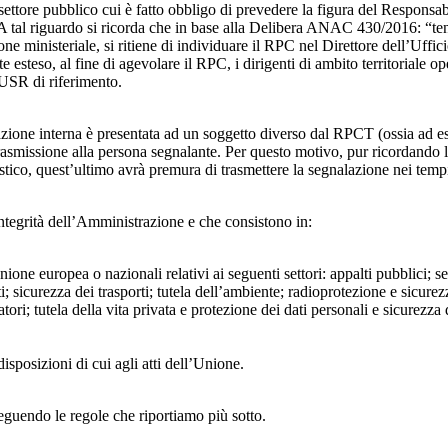
 settore pubblico cui è fatto obbligo di prevedere la figura del Respon
 A tal riguardo si ricorda che in base alla Delibera ANAC 430/2016: “tenu
ne ministeriale, si ritiene di individuare il RPC nel Direttore dell’Uffici
 esteso, al fine di agevolare il RPC, i dirigenti di ambito territoriale o
’USR di riferimento.
azione interna è presentata ad un soggetto diverso dal RPCT (ossia ad ese
trasmissione alla persona segnalante. Per questo motivo, pur ricordand
lastico, quest’ultimo avrà premura di trasmettere la segnalazione nei tem
ntegrità dell’Amministrazione e che consistono in:
Unione europea o nazionali relativi ai seguenti settori: appalti pubblici; s
; sicurezza dei trasporti; tutela dell’ambiente; radioprotezione e sicurez
ri; tutela della vita privata e protezione dei dati personali e sicurezza de
isposizioni di cui agli atti dell’Unione.
seguendo le regole che riportiamo più sotto.