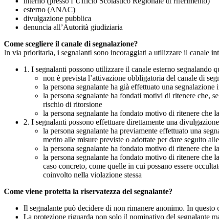
interno (presso l’Ufficio Scolastico Regionale di riferimento)
esterno (ANAC)
divulgazione pubblica
denuncia all’Autorità giudiziaria
Come scegliere il canale di segnalazione?
In via prioritaria, i segnalanti sono incoraggiati a utilizzare il canale
1. I segnalanti possono utilizzare il canale esterno segnaland
non è prevista l’attivazione obbligatoria del canale di se
la persona segnalante ha già effettuato una segnalazione i
la persona segnalante ha fondati motivi di ritenere che, s
rischio di ritorsione
la persona segnalante ha fondato motivo di ritenere che la
2. I segnalanti possono effettuare direttamente una divulgazion
la persona segnalante ha previamente effettuato una segnal
merito alle misure previste o adottate per dare seguito all
la persona segnalante ha fondato motivo di ritenere che la
la persona segnalante ha fondato motivo di ritenere che la
caso concreto, come quelle in cui possano essere occultate
coinvolto nella violazione stessa
Come viene protetta la riservatezza del segnalante?
Il segnalante può decidere di non rimanere anonimo. In questo ca
La protezione riguarda non solo il nominativo del segnalante ma a