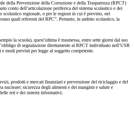
sabile della Prevenzione della Corruzione e della Trasparenza (RPCT)
to conto dell’articolazione periferica del sistema scolastico e dei
o scolastico regionale, o per le regioni in cui è previsto, nel
perano quali referenti del RPC”. Pertanto, in ambito scolastico, la
mpio la scuola), quest’ultima è trasmessa, entro sette giorni dal suo
o l’obbligo di segnalazione direttamente al RPCT individuato nell’USR
pi e modi previsti per legge al soggetto competente.
ervizi, prodotti e mercati finanziari e prevenzione del riciclaggio e del
za nucleare; sicurezza degli alimenti e dei mangimi e salute e
lle reti e dei sistemi informativi;