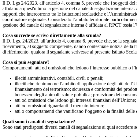
Il D. Lgs 24/2023, all’articolo 4, comma 5, prevede che i soggetti del
affidano a quest'ultimo la gestione del canale di segnalazione interna.
rapporti che intercorrono tra le istituzioni scolastiche e l’Amministrazio
coordinatore regionale. Considerato l’ambito territoriale particolarmente
gestione del canale di segnalazione interna è affidata al RPCT ossia l
Cosa succede se scrivo direttamente alla scuola?
Il D. Lgs. 24/2023, all’articolo 4, comma 6, prevede che, se la segnal
ricevimento, al soggetto competente, dando contestuale notizia della 
di riferimento, qualora il segnalante scrivesse al presente Istituto Sco
Cosa si può segnalare?
Comportamenti, atti od omissioni che ledono l’interesse pubblico o l’i
illeciti amministrativi, contabili, civili o penali;
illeciti che rientrano nell’ambito di applicazione degli atti dell’
finanziamento del terrorismo; sicurezza e conformità dei prodotti
benessere degli animali; salute pubblica; protezione dei consumato
atti od omissioni che ledono gli interessi finanziari dell’Unione;
atti od omissioni riguardanti il mercato interno;
atti o comportamenti che vanificano l’oggetto o la finalità delle d
Quali sono i canali di segnalazione?
Sono stati predisposti diversi canali di segnalazione ai quai accedere 