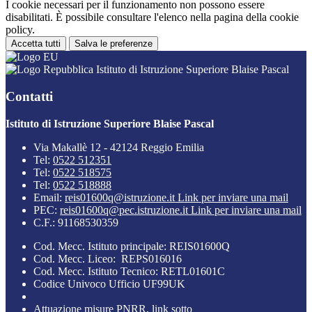
I cookie necessari per il funzionamento non possono essere
disabilitati. È possibile consultare l'elenco nella pagina della cookie
policy.
Accetta tutti
Salva le preferenze
Istituto di Istruzione Superiore Blaise Pascal
Contatti
Istituto di Istruzione Superiore Blaise Pascal
Via Makallè 12 - 42124 Reggio Emilia
Tel:
0522 512351
Tel:
0522 518575
Tel:
0522 518888
Email:
reis01600q@istruzione.it
Link per inviare una mail
PEC:
reis01600q@pec.istruzione.it
Link per inviare una mail
C.F.: 91168530359
Cod. Mecc. Istituto principale: REIS01600Q
Cod. Mecc. Liceo: REPS016016
Cod. Mecc. Istituto Tecnico: RETL01601C
Codice Univoco Ufficio UF99UK
Attuazione misure PNRR, link sotto