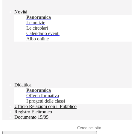
Novità
Panoramica
Le notizie
Le circolari
Calendario eventi
Albo online
Didattica
Panoramica
Offerta formativa
I progetti delle classi
Ufficio Relazioni con il Pubblico
Registro Elettronico
Documento 15/05
Campo di ricerca per le pagine del sito