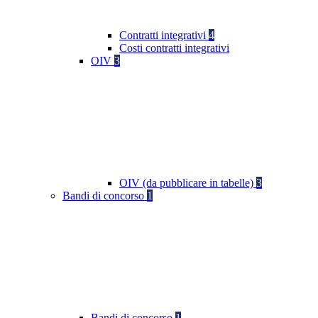
Contratti integrativi
4
Costi contratti integrativi
OIV
3
OIV (da pubblicare in tabelle)
3
Bandi di concorso
1
Bandi di concorso
1