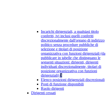
Incarichi dirigenziali, a qualsiasi titolo
conferiti, ivi inclusi quelli conferiti
discrezionalmente dall'organo di indirizzo
politico senza procedure pubbliche di
selezione e titolari di posizione
organizzativa con funzioni dirigenziali (da
pubblicare in tabelle che distinguano le
seguenti situazioni: dirigenti, dirigenti
individuati discrezionalmente, titolari di
posizione organizzativa con funzioni
dirigenziali)
3
Elenco posizioni dirigenziali discrezionali
Posti di funzione disponibili
Ruolo dirigenti
Dirigenti cessati