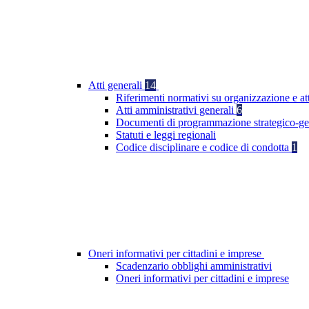
Atti generali
14
Riferimenti normativi su organizzazione e at
Atti amministrativi generali
6
Documenti di programmazione strategico-ge
Statuti e leggi regionali
Codice disciplinare e codice di condotta
1
Oneri informativi per cittadini e imprese
Scadenzario obblighi amministrativi
Oneri informativi per cittadini e imprese