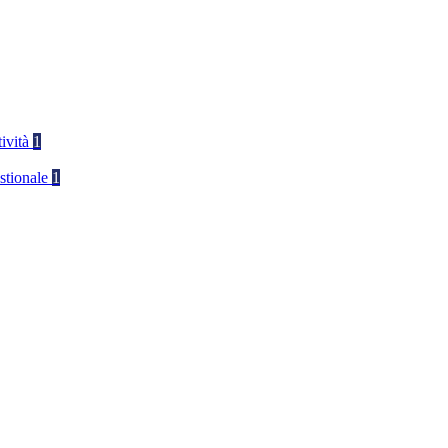
tività
1
stionale
1