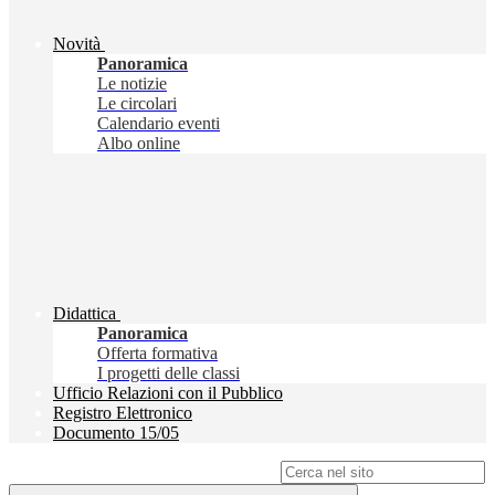
Novità
Panoramica
Le notizie
Le circolari
Calendario eventi
Albo online
Didattica
Panoramica
Offerta formativa
I progetti delle classi
Ufficio Relazioni con il Pubblico
Registro Elettronico
Documento 15/05
Campo di ricerca per le pagine del sito