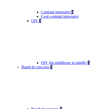
Contratti integrativi
4
Costi contratti integrativi
OIV
3
OIV (da pubblicare in tabelle)
3
Bandi di concorso
1
Bandi di concorso
1