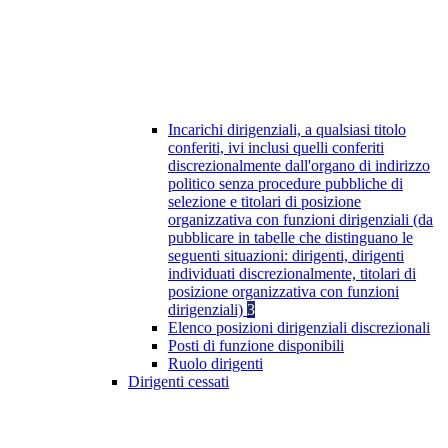
Incarichi dirigenziali, a qualsiasi titolo
conferiti, ivi inclusi quelli conferiti
discrezionalmente dall'organo di indirizzo
politico senza procedure pubbliche di
selezione e titolari di posizione
organizzativa con funzioni dirigenziali (da
pubblicare in tabelle che distinguano le
seguenti situazioni: dirigenti, dirigenti
individuati discrezionalmente, titolari di
posizione organizzativa con funzioni
dirigenziali)
3
Elenco posizioni dirigenziali discrezionali
Posti di funzione disponibili
Ruolo dirigenti
Dirigenti cessati