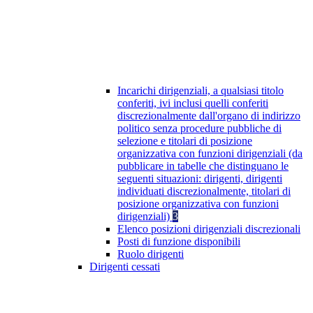
Incarichi dirigenziali, a qualsiasi titolo
conferiti, ivi inclusi quelli conferiti
discrezionalmente dall'organo di indirizzo
politico senza procedure pubbliche di
selezione e titolari di posizione
organizzativa con funzioni dirigenziali (da
pubblicare in tabelle che distinguano le
seguenti situazioni: dirigenti, dirigenti
individuati discrezionalmente, titolari di
posizione organizzativa con funzioni
dirigenziali)
3
Elenco posizioni dirigenziali discrezionali
Posti di funzione disponibili
Ruolo dirigenti
Dirigenti cessati