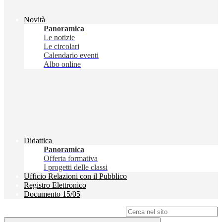
Novità
Panoramica
Le notizie
Le circolari
Calendario eventi
Albo online
Didattica
Panoramica
Offerta formativa
I progetti delle classi
Ufficio Relazioni con il Pubblico
Registro Elettronico
Documento 15/05
Campo di ricerca per le pagine del sito