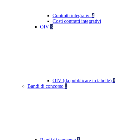
Contratti integrativi
4
Costi contratti integrativi
OIV
3
OIV (da pubblicare in tabelle)
3
Bandi di concorso
1
Bandi di concorso
1