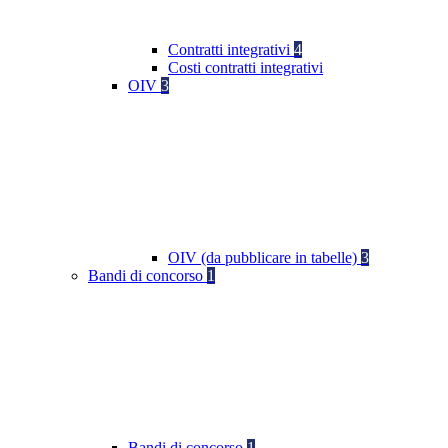
Contratti integrativi
4
Costi contratti integrativi
OIV
3
OIV (da pubblicare in tabelle)
3
Bandi di concorso
1
Bandi di concorso
1