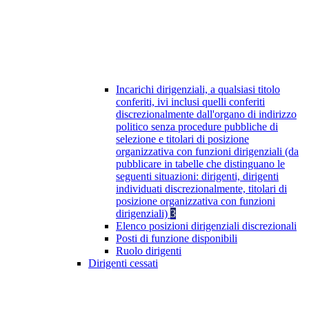
Incarichi dirigenziali, a qualsiasi titolo
conferiti, ivi inclusi quelli conferiti
discrezionalmente dall'organo di indirizzo
politico senza procedure pubbliche di
selezione e titolari di posizione
organizzativa con funzioni dirigenziali (da
pubblicare in tabelle che distinguano le
seguenti situazioni: dirigenti, dirigenti
individuati discrezionalmente, titolari di
posizione organizzativa con funzioni
dirigenziali)
3
Elenco posizioni dirigenziali discrezionali
Posti di funzione disponibili
Ruolo dirigenti
Dirigenti cessati