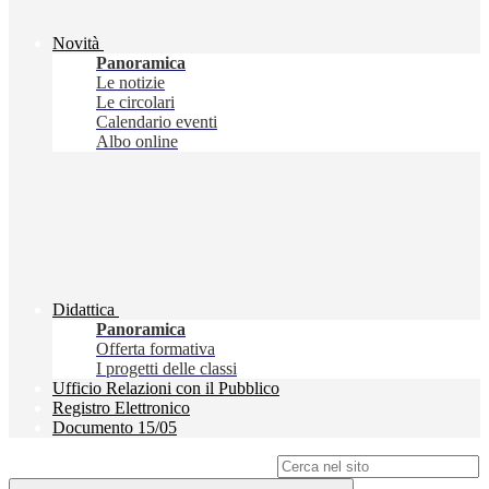
Novità
Panoramica
Le notizie
Le circolari
Calendario eventi
Albo online
Didattica
Panoramica
Offerta formativa
I progetti delle classi
Ufficio Relazioni con il Pubblico
Registro Elettronico
Documento 15/05
Campo di ricerca per le pagine del sito