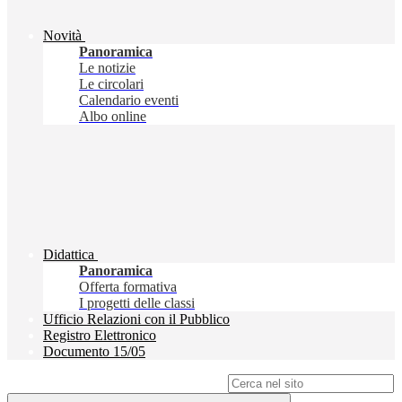
Novità
Panoramica
Le notizie
Le circolari
Calendario eventi
Albo online
Didattica
Panoramica
Offerta formativa
I progetti delle classi
Ufficio Relazioni con il Pubblico
Registro Elettronico
Documento 15/05
Campo di ricerca per le pagine del sito