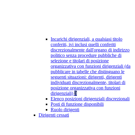
Incarichi dirigenziali, a qualsiasi titolo
conferiti, ivi inclusi quelli conferiti
discrezionalmente dall'organo di indirizzo
politico senza procedure pubbliche di
selezione e titolari di posizione
organizzativa con funzioni dirigenziali (da
pubblicare in tabelle che distinguano le
seguenti situazioni: dirigenti, dirigenti
individuati discrezionalmente, titolari di
posizione organizzativa con funzioni
dirigenziali)
3
Elenco posizioni dirigenziali discrezionali
Posti di funzione disponibili
Ruolo dirigenti
Dirigenti cessati