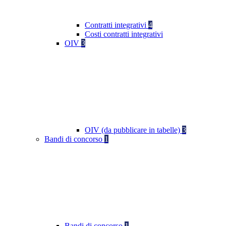
Contratti integrativi
4
Costi contratti integrativi
OIV
3
OIV (da pubblicare in tabelle)
3
Bandi di concorso
1
Bandi di concorso
1