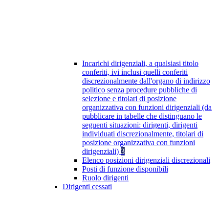
Incarichi dirigenziali, a qualsiasi titolo
conferiti, ivi inclusi quelli conferiti
discrezionalmente dall'organo di indirizzo
politico senza procedure pubbliche di
selezione e titolari di posizione
organizzativa con funzioni dirigenziali (da
pubblicare in tabelle che distinguano le
seguenti situazioni: dirigenti, dirigenti
individuati discrezionalmente, titolari di
posizione organizzativa con funzioni
dirigenziali)
3
Elenco posizioni dirigenziali discrezionali
Posti di funzione disponibili
Ruolo dirigenti
Dirigenti cessati