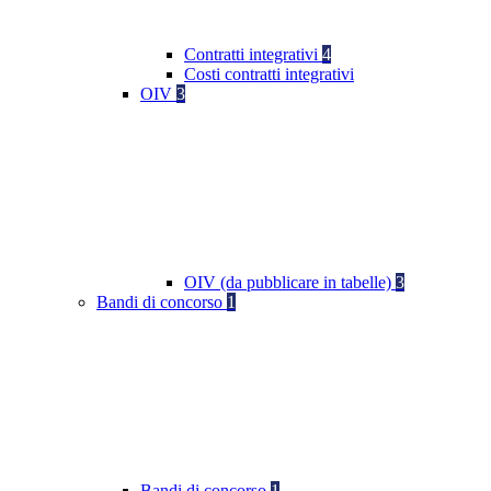
Contratti integrativi
4
Costi contratti integrativi
OIV
3
OIV (da pubblicare in tabelle)
3
Bandi di concorso
1
Bandi di concorso
1