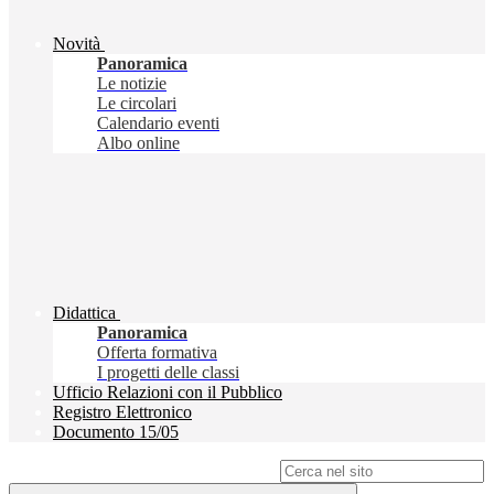
Novità
Panoramica
Le notizie
Le circolari
Calendario eventi
Albo online
Didattica
Panoramica
Offerta formativa
I progetti delle classi
Ufficio Relazioni con il Pubblico
Registro Elettronico
Documento 15/05
Campo di ricerca per le pagine del sito