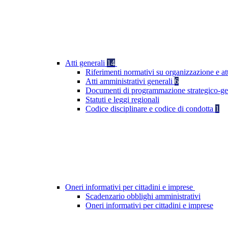
Atti generali
14
Riferimenti normativi su organizzazione e at
Atti amministrativi generali
6
Documenti di programmazione strategico-ge
Statuti e leggi regionali
Codice disciplinare e codice di condotta
1
Oneri informativi per cittadini e imprese
Scadenzario obblighi amministrativi
Oneri informativi per cittadini e imprese