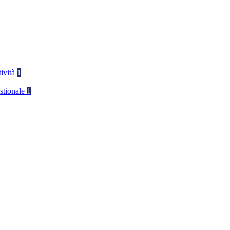
tività
1
stionale
1