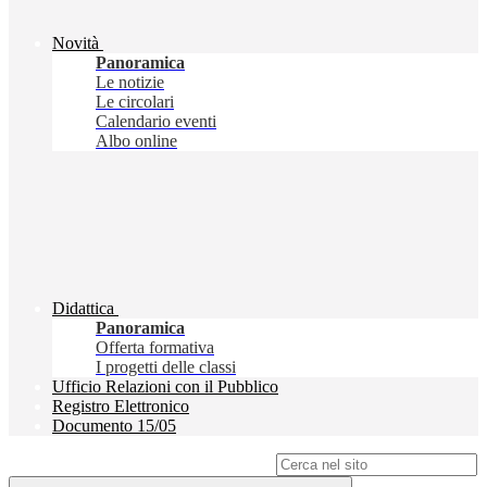
Novità
Panoramica
Le notizie
Le circolari
Calendario eventi
Albo online
Didattica
Panoramica
Offerta formativa
I progetti delle classi
Ufficio Relazioni con il Pubblico
Registro Elettronico
Documento 15/05
Campo di ricerca per le pagine del sito