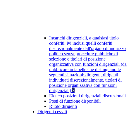
Incarichi dirigenziali, a qualsiasi titolo
conferiti, ivi inclusi quelli conferiti
discrezionalmente dall'organo di indirizzo
politico senza procedure pubbliche di
selezione e titolari di posizione
organizzativa con funzioni dirigenziali (da
pubblicare in tabelle che distinguano le
seguenti situazioni: dirigenti, dirigenti
individuati discrezionalmente, titolari di
posizione organizzativa con funzioni
dirigenziali)
3
Elenco posizioni dirigenziali discrezionali
Posti di funzione disponibili
Ruolo dirigenti
Dirigenti cessati