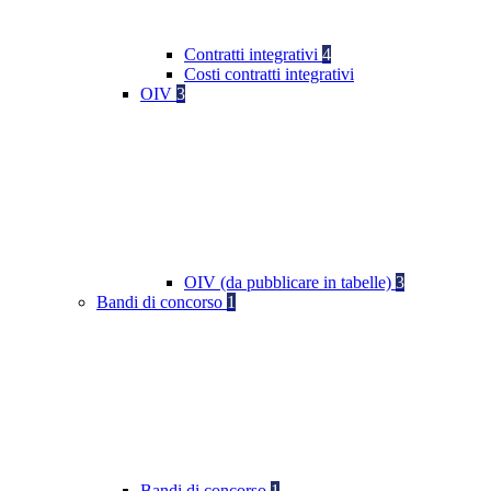
Contratti integrativi
4
Costi contratti integrativi
OIV
3
OIV (da pubblicare in tabelle)
3
Bandi di concorso
1
Bandi di concorso
1