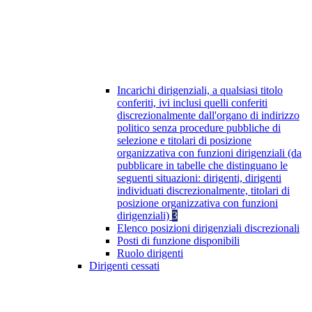
Incarichi dirigenziali, a qualsiasi titolo
conferiti, ivi inclusi quelli conferiti
discrezionalmente dall'organo di indirizzo
politico senza procedure pubbliche di
selezione e titolari di posizione
organizzativa con funzioni dirigenziali (da
pubblicare in tabelle che distinguano le
seguenti situazioni: dirigenti, dirigenti
individuati discrezionalmente, titolari di
posizione organizzativa con funzioni
dirigenziali)
3
Elenco posizioni dirigenziali discrezionali
Posti di funzione disponibili
Ruolo dirigenti
Dirigenti cessati