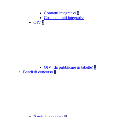
Contratti integrativi
4
Costi contratti integrativi
OIV
3
OIV (da pubblicare in tabelle)
3
Bandi di concorso
1
Bandi di concorso
1