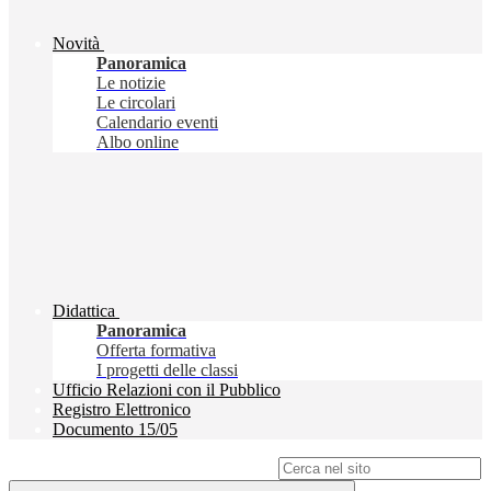
Novità
Panoramica
Le notizie
Le circolari
Calendario eventi
Albo online
Didattica
Panoramica
Offerta formativa
I progetti delle classi
Ufficio Relazioni con il Pubblico
Registro Elettronico
Documento 15/05
Campo di ricerca per le pagine del sito