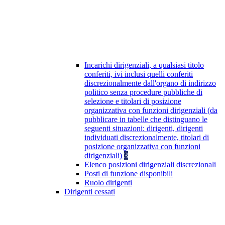
Incarichi dirigenziali, a qualsiasi titolo
conferiti, ivi inclusi quelli conferiti
discrezionalmente dall'organo di indirizzo
politico senza procedure pubbliche di
selezione e titolari di posizione
organizzativa con funzioni dirigenziali (da
pubblicare in tabelle che distinguano le
seguenti situazioni: dirigenti, dirigenti
individuati discrezionalmente, titolari di
posizione organizzativa con funzioni
dirigenziali)
3
Elenco posizioni dirigenziali discrezionali
Posti di funzione disponibili
Ruolo dirigenti
Dirigenti cessati