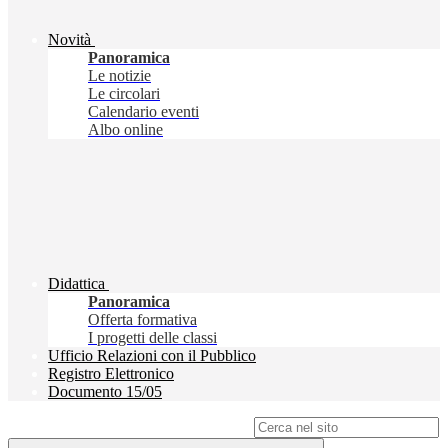
Novità
Panoramica
Le notizie
Le circolari
Calendario eventi
Albo online
Didattica
Panoramica
Offerta formativa
I progetti delle classi
Ufficio Relazioni con il Pubblico
Registro Elettronico
Documento 15/05
Campo di ricerca per le pagine del sito