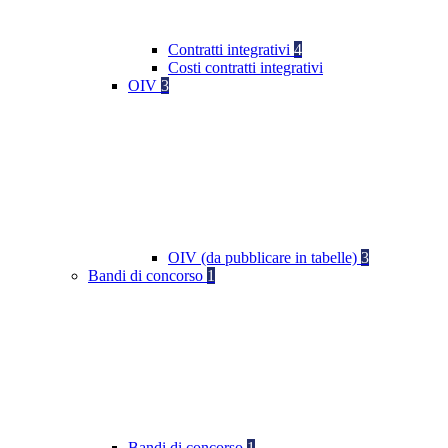
Contratti integrativi
4
Costi contratti integrativi
OIV
3
OIV (da pubblicare in tabelle)
3
Bandi di concorso
1
Bandi di concorso
1