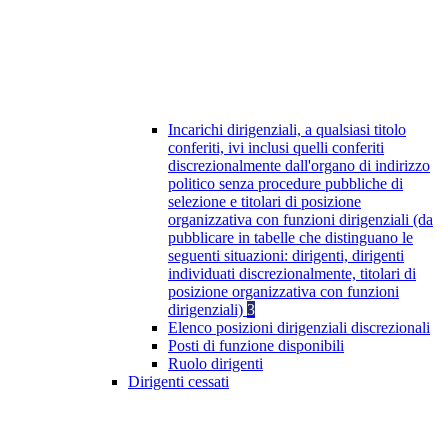
Incarichi dirigenziali, a qualsiasi titolo
conferiti, ivi inclusi quelli conferiti
discrezionalmente dall'organo di indirizzo
politico senza procedure pubbliche di
selezione e titolari di posizione
organizzativa con funzioni dirigenziali (da
pubblicare in tabelle che distinguano le
seguenti situazioni: dirigenti, dirigenti
individuati discrezionalmente, titolari di
posizione organizzativa con funzioni
dirigenziali)
3
Elenco posizioni dirigenziali discrezionali
Posti di funzione disponibili
Ruolo dirigenti
Dirigenti cessati