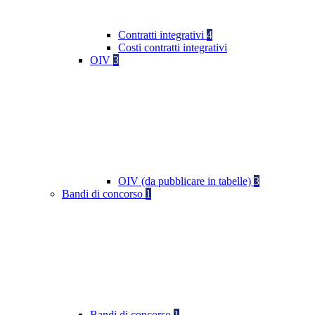
Contratti integrativi
4
Costi contratti integrativi
OIV
3
OIV (da pubblicare in tabelle)
3
Bandi di concorso
1
Bandi di concorso
1