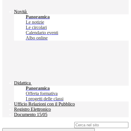
Novità
Panoramica
Le notizie
Le circolari
Calendario eventi
Albo online
Didattica
Panoramica
Offerta formativa
I progetti delle classi
Ufficio Relazioni con il Pubblico
Registro Elettronico
Documento 15/05
Campo di ricerca per le pagine del sito