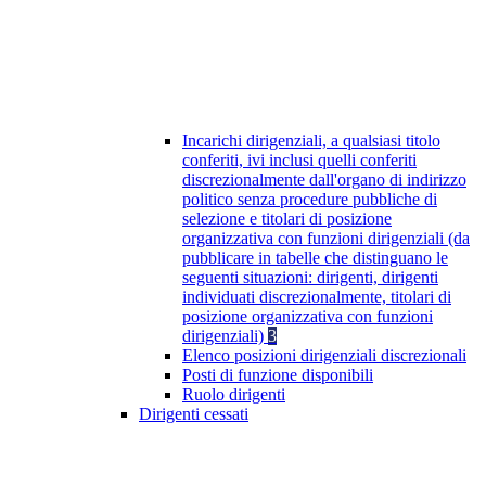
Incarichi dirigenziali, a qualsiasi titolo
conferiti, ivi inclusi quelli conferiti
discrezionalmente dall'organo di indirizzo
politico senza procedure pubbliche di
selezione e titolari di posizione
organizzativa con funzioni dirigenziali (da
pubblicare in tabelle che distinguano le
seguenti situazioni: dirigenti, dirigenti
individuati discrezionalmente, titolari di
posizione organizzativa con funzioni
dirigenziali)
3
Elenco posizioni dirigenziali discrezionali
Posti di funzione disponibili
Ruolo dirigenti
Dirigenti cessati