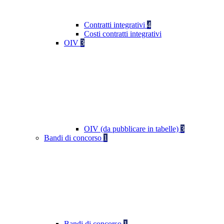
Contratti integrativi
4
Costi contratti integrativi
OIV
3
OIV (da pubblicare in tabelle)
3
Bandi di concorso
1
Bandi di concorso
1