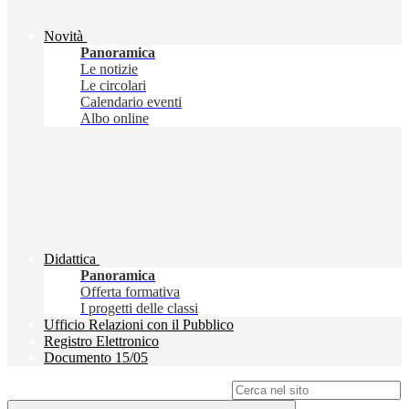
Novità
Panoramica
Le notizie
Le circolari
Calendario eventi
Albo online
Didattica
Panoramica
Offerta formativa
I progetti delle classi
Ufficio Relazioni con il Pubblico
Registro Elettronico
Documento 15/05
Campo di ricerca per le pagine del sito