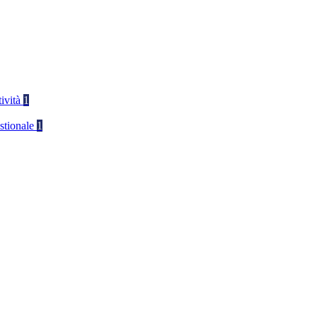
tività
1
stionale
1