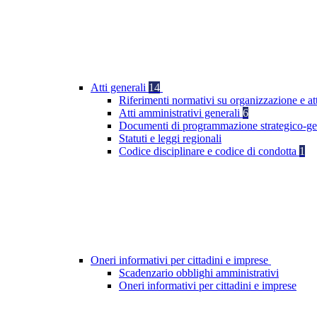
Atti generali
14
Riferimenti normativi su organizzazione e at
Atti amministrativi generali
6
Documenti di programmazione strategico-ge
Statuti e leggi regionali
Codice disciplinare e codice di condotta
1
Oneri informativi per cittadini e imprese
Scadenzario obblighi amministrativi
Oneri informativi per cittadini e imprese