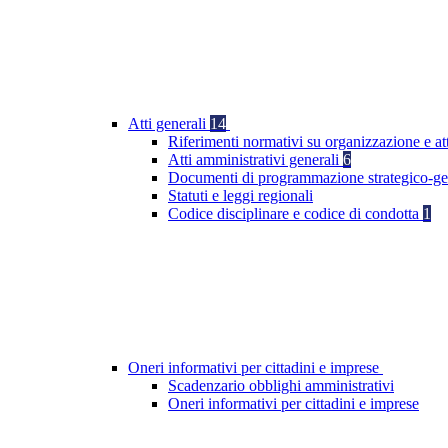
Atti generali
14
Riferimenti normativi su organizzazione e at
Atti amministrativi generali
6
Documenti di programmazione strategico-ge
Statuti e leggi regionali
Codice disciplinare e codice di condotta
1
Oneri informativi per cittadini e imprese
Scadenzario obblighi amministrativi
Oneri informativi per cittadini e imprese