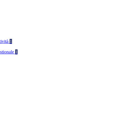
tività
1
stionale
1