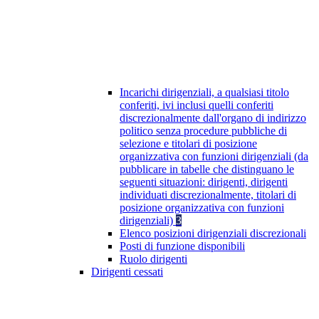
Incarichi dirigenziali, a qualsiasi titolo
conferiti, ivi inclusi quelli conferiti
discrezionalmente dall'organo di indirizzo
politico senza procedure pubbliche di
selezione e titolari di posizione
organizzativa con funzioni dirigenziali (da
pubblicare in tabelle che distinguano le
seguenti situazioni: dirigenti, dirigenti
individuati discrezionalmente, titolari di
posizione organizzativa con funzioni
dirigenziali)
3
Elenco posizioni dirigenziali discrezionali
Posti di funzione disponibili
Ruolo dirigenti
Dirigenti cessati