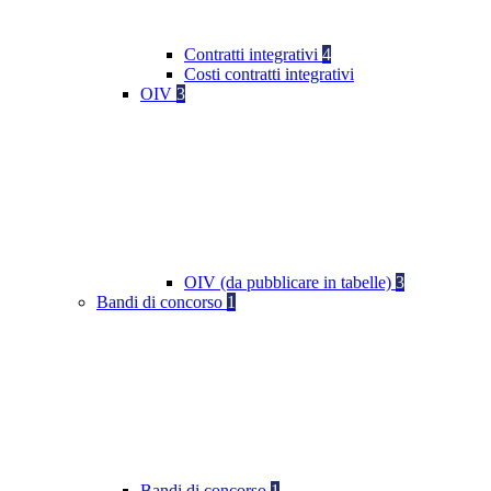
Contratti integrativi
4
Costi contratti integrativi
OIV
3
OIV (da pubblicare in tabelle)
3
Bandi di concorso
1
Bandi di concorso
1