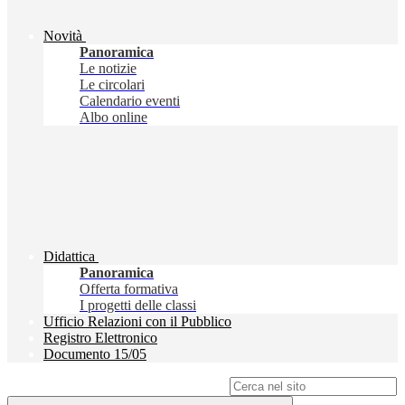
Novità
Panoramica
Le notizie
Le circolari
Calendario eventi
Albo online
Didattica
Panoramica
Offerta formativa
I progetti delle classi
Ufficio Relazioni con il Pubblico
Registro Elettronico
Documento 15/05
Campo di ricerca per le pagine del sito