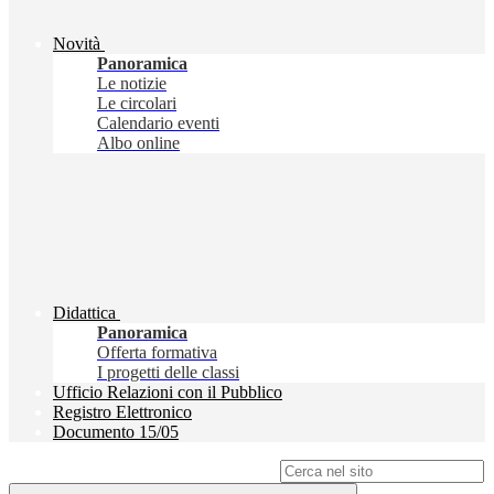
Novità
Panoramica
Le notizie
Le circolari
Calendario eventi
Albo online
Didattica
Panoramica
Offerta formativa
I progetti delle classi
Ufficio Relazioni con il Pubblico
Registro Elettronico
Documento 15/05
Campo di ricerca per le pagine del sito