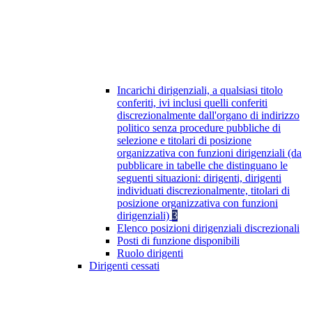
Incarichi dirigenziali, a qualsiasi titolo
conferiti, ivi inclusi quelli conferiti
discrezionalmente dall'organo di indirizzo
politico senza procedure pubbliche di
selezione e titolari di posizione
organizzativa con funzioni dirigenziali (da
pubblicare in tabelle che distinguano le
seguenti situazioni: dirigenti, dirigenti
individuati discrezionalmente, titolari di
posizione organizzativa con funzioni
dirigenziali)
3
Elenco posizioni dirigenziali discrezionali
Posti di funzione disponibili
Ruolo dirigenti
Dirigenti cessati