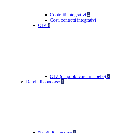
Contratti integrativi
4
Costi contratti integrativi
OIV
3
OIV (da pubblicare in tabelle)
3
Bandi di concorso
1
Bandi di concorso
1