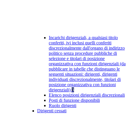
Incarichi dirigenziali, a qualsiasi titolo
conferiti, ivi inclusi quelli conferiti
discrezionalmente dall'organo di indirizzo
politico senza procedure pubbliche di
selezione e titolari di posizione
organizzativa con funzioni dirigenziali (da
pubblicare in tabelle che distinguano le
seguenti situazioni: dirigenti, dirigenti
individuati discrezionalmente, titolari di
posizione organizzativa con funzioni
dirigenziali)
3
Elenco posizioni dirigenziali discrezionali
Posti di funzione disponibili
Ruolo dirigenti
Dirigenti cessati