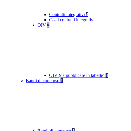
Contratti integrativi
4
Costi contratti integrativi
OIV
3
OIV (da pubblicare in tabelle)
3
Bandi di concorso
1
Bandi di concorso
1