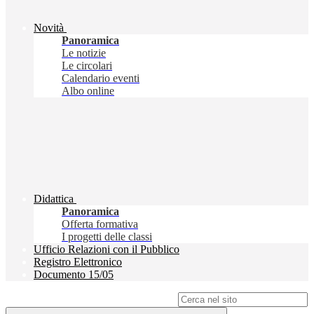
Novità
Panoramica
Le notizie
Le circolari
Calendario eventi
Albo online
Didattica
Panoramica
Offerta formativa
I progetti delle classi
Ufficio Relazioni con il Pubblico
Registro Elettronico
Documento 15/05
Campo di ricerca per le pagine del sito