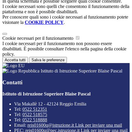
In questa schermata è possibile scegliere quali cookie consentire.
I cookie necessari sono quelli che consentono il funzionamento della
piattaforma e non è possibile disabilitarli.
Per conoscere quali sono i cookie necessari al funzionamento potete
visionare la
COOKIE POLICY
.
Cookie necessari per il funzionamento
I cookie necessari per il funzionamento non possono essere
disabilitati. È possibile consultare l'elenco nella pagina della cookie
policy.
Accetta tutti
Salva le preferenze
Istituto di Istruzione Superiore Blaise Pascal
Contatti
Istituto di Istruzione Superiore Blaise Pascal
Via Makallè 12 - 42124 Reggio Emilia
Tel:
0522 512351
Tel:
0522 518575
Tel:
0522 518888
Email:
reis01600q@istruzione.it
Link per inviare una mail
PEC:
reis01600q@pec.istruzione.it
Link per inviare una mail