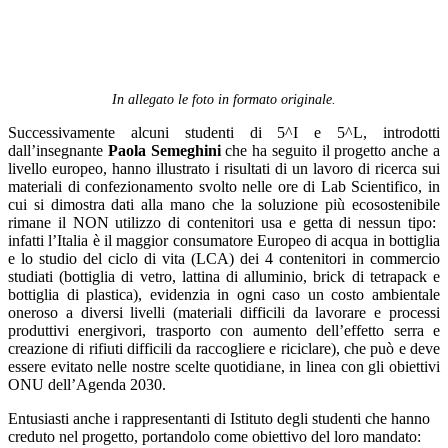
In allegato le foto in formato originale.
Successivamente alcuni studenti di 5^I e 5^L, introdotti
dall’insegnante
Paola Semeghini
che ha seguito il progetto anche a
livello europeo, hanno illustrato i risultati di un lavoro di ricerca sui
materiali di confezionamento svolto nelle ore di Lab Scientifico, in
cui si dimostra dati alla mano che la soluzione più ecosostenibile
rimane il NON utilizzo di contenitori usa e getta di nessun tipo:
infatti l’Italia è il maggior consumatore Europeo di acqua in bottiglia
e lo studio del ciclo di vita (LCA) dei 4 contenitori in commercio
studiati (bottiglia di vetro, lattina di alluminio, brick di tetrapack e
bottiglia di plastica), evidenzia in ogni caso un costo ambientale
oneroso a diversi livelli (materiali difficili da lavorare e processi
produttivi energivori, trasporto con aumento dell’effetto serra e
creazione di rifiuti difficili da raccogliere e riciclare), che può e deve
essere evitato nelle nostre scelte quotidiane, in linea con gli obiettivi
ONU dell’Agenda 2030.
Entusiasti anche i rappresentanti di Istituto degli studenti che hanno
creduto nel progetto, portandolo come obiettivo del loro mandato: