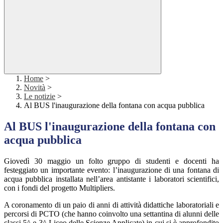
Home
>
Novità
>
Le notizie
>
Al BUS l'inaugurazione della fontana con acqua pubblica
Al BUS l'inaugurazione della fontana con
acqua pubblica
Giovedì 30 maggio un folto gruppo di studenti e docenti ha
festeggiato un importante evento: l’inaugurazione di una fontana di
acqua pubblica installata nell’area antistante i laboratori scientifici,
con i fondi del progetto Multipliers.
A coronamento di un paio di anni di attività didattiche laboratoriali e
percorsi di PCTO (che hanno coinvolto una settantina di alunni delle
classi 5^ e 3^ Liceo delle Scienze Applicate) in cui si è approfondito