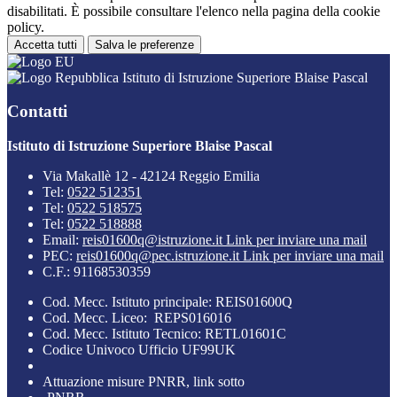
disabilitati. È possibile consultare l'elenco nella pagina della cookie
policy.
Accetta tutti
Salva le preferenze
Istituto di Istruzione Superiore Blaise Pascal
Contatti
Istituto di Istruzione Superiore Blaise Pascal
Via Makallè 12 - 42124 Reggio Emilia
Tel:
0522 512351
Tel:
0522 518575
Tel:
0522 518888
Email:
reis01600q@istruzione.it
Link per inviare una mail
PEC:
reis01600q@pec.istruzione.it
Link per inviare una mail
C.F.: 91168530359
Cod. Mecc. Istituto principale: REIS01600Q
Cod. Mecc. Liceo: REPS016016
Cod. Mecc. Istituto Tecnico: RETL01601C
Codice Univoco Ufficio UF99UK
Attuazione misure PNRR, link sotto