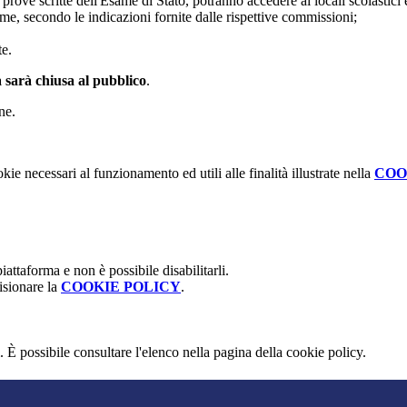
e prove scritte dell'Esame di Stato, potranno accedere ai locali scolastici
ame, secondo le indicazioni fornite dalle rispettive commissioni;
te.
a sarà chiusa al pubblico
.
ne.
kie necessari al funzionamento ed utili alle finalità illustrate nella
COO
attaforma e non è possibile disabilitarli.
isionare la
COOKIE POLICY
.
 È possibile consultare l'elenco nella pagina della cookie policy.