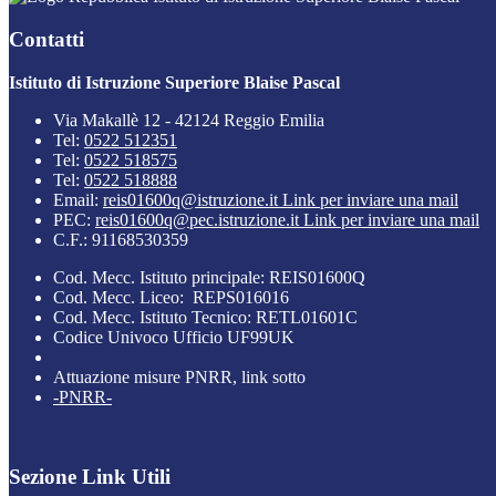
Contatti
Istituto di Istruzione Superiore Blaise Pascal
Via Makallè 12 - 42124 Reggio Emilia
Tel:
0522 512351
Tel:
0522 518575
Tel:
0522 518888
Email:
reis01600q@istruzione.it
Link per inviare una mail
PEC:
reis01600q@pec.istruzione.it
Link per inviare una mail
C.F.: 91168530359
Cod. Mecc. Istituto principale: REIS01600Q
Cod. Mecc. Liceo: REPS016016
Cod. Mecc. Istituto Tecnico: RETL01601C
Codice Univoco Ufficio UF99UK
Attuazione misure PNRR, link sotto
-PNRR-
Sezione Link Utili