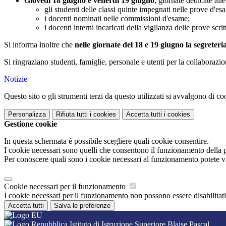
Giovedì 18 giugno e venerdì 19 giugno
, giornate dedicate all
gli studenti delle classi quinte impegnati nelle prove d'es
i docenti nominati nelle commissioni d'esame;
i docenti interni incaricati della vigilanza delle prove scrit
Si informa inoltre che
nelle giornate del 18 e 19 giugno la segreteri
Si ringraziano studenti, famiglie, personale e utenti per la collaborazio
Notizie
Questo sito o gli strumenti terzi da questo utilizzati si avvalgono di coo
Personalizza
Rifiuta tutti
i cookies
Accetta tutti
i cookies
Gestione cookie
In questa schermata è possibile scegliere quali cookie consentire.
I cookie necessari sono quelli che consentono il funzionamento della pi
Per conoscere quali sono i cookie necessari al funzionamento potete v
Cookie necessari per il funzionamento
I cookie necessari per il funzionamento non possono essere disabilitati.
Accetta tutti
Salva le preferenze
Istituto di Istruzione Superiore Blaise Pascal