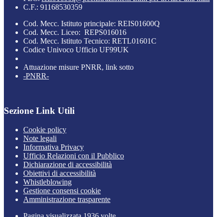
C.F.: 91168530359
Cod. Mecc. Istituto principale: REIS01600Q
Cod. Mecc. Liceo: REPS016016
Cod. Mecc. Istituto Tecnico: RETL01601C
Codice Univoco Ufficio UF99UK
Attuazione misure PNRR, link sotto
-PNRR-
Sezione Link Utili
Cookie policy
Note legali
Informativa Privacy
Ufficio Relazioni con il Pubblico
Dichiarazione di accessibilità
Obiettivi di accessibilità
Whistleblowing
Gestione consensi cookie
Amministrazione trasparente
Pagina visualizzata
1936
volte