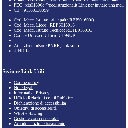
PEC:
reis01600q@pec.istruzione.it
Link per inviare una mail
C.F.: 91168530359
Cod. Mecc. Istituto principale: REIS01600Q
Cod. Mecc. Liceo: REPS016016
Cod. Mecc. Istituto Tecnico: RETL01601C
Codice Univoco Ufficio UF99UK
Attuazione misure PNRR, link sotto
-PNRR-
Sezione Link Utili
Cookie policy
Note legali
Informativa Privacy
Ufficio Relazioni con il Pubblico
Dichiarazione di accessibilità
Obiettivi di accessibilità
Whistleblowing
Gestione consensi cookie
Amministrazione trasparente