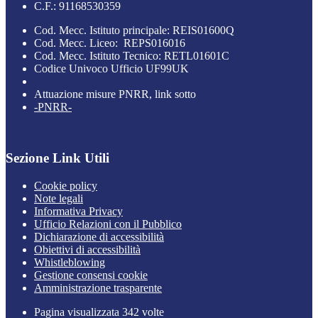
C.F.: 91168530359
Cod. Mecc. Istituto principale: REIS01600Q
Cod. Mecc. Liceo: REPS016016
Cod. Mecc. Istituto Tecnico: RETL01601C
Codice Univoco Ufficio UF99UK
Attuazione misure PNRR, link sotto
-PNRR-
Sezione Link Utili
Cookie policy
Note legali
Informativa Privacy
Ufficio Relazioni con il Pubblico
Dichiarazione di accessibilità
Obiettivi di accessibilità
Whistleblowing
Gestione consensi cookie
Amministrazione trasparente
Pagina visualizzata
342
volte