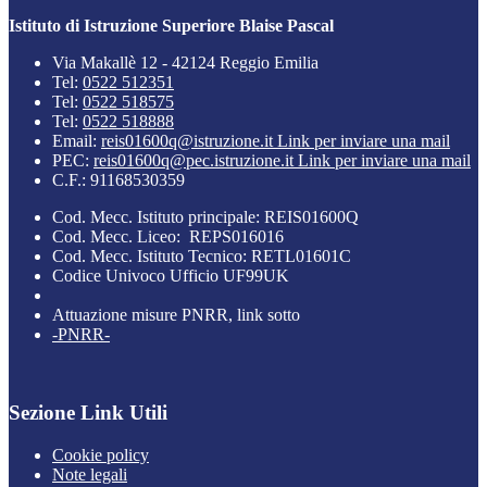
Istituto di Istruzione Superiore Blaise Pascal
Via Makallè 12 - 42124 Reggio Emilia
Tel:
0522 512351
Tel:
0522 518575
Tel:
0522 518888
Email:
reis01600q@istruzione.it
Link per inviare una mail
PEC:
reis01600q@pec.istruzione.it
Link per inviare una mail
C.F.: 91168530359
Cod. Mecc. Istituto principale: REIS01600Q
Cod. Mecc. Liceo: REPS016016
Cod. Mecc. Istituto Tecnico: RETL01601C
Codice Univoco Ufficio UF99UK
Attuazione misure PNRR, link sotto
-PNRR-
Sezione Link Utili
Cookie policy
Note legali