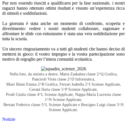
Pur non essendo riusciti a qualificarsi per la fase nazionale, i nostri
ragazzi hanno ottenuto ottimi risultati e vissuto un’esperienza ricca
di stimoli e soddisfazioni.
La giornata è stata anche un momento di confronto, scoperta e
divertimento: vedere i nostri studenti collaborare, ragionare e
affrontare le sfide con entusiasmo è stata una vera soddisfazione per
tutta la scuola.
Un sincero ringraziamento va a tutti gli studenti che hanno deciso di
mettersi in gioco: il vostro impegno e la vostra partecipazione sono
motivo di orgoglio per l’intera comunità scolastica.
Nella foto, da sinistra a destra: Maria Zaskaleta classe 2^Q Grafica,
Panciroli Viola classe 2^D Informatica,
Miari Ruini Emma 2^B Grafica, Ferrari Isabella 2^I Scienze Applicate,
Cavani Ilaria classe 5^P Scienze Applicate,
Prodi Giulia classe 4^L Scienze Applicate, Nappa Maria Lucrezia classe
1^N Scienze Applicate,
Bertani Federico classe 5^L Scienze Applicate e Rescigno Luigi classe 5^N
Scienze Applicate.
Notizie