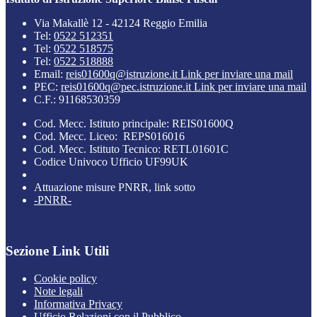
Via Makallè 12 - 42124 Reggio Emilia
Tel:
0522 512351
Tel:
0522 518575
Tel:
0522 518888
Email:
reis01600q@istruzione.it
Link per inviare una mail
PEC:
reis01600q@pec.istruzione.it
Link per inviare una mail
C.F.: 91168530359
Cod. Mecc. Istituto principale: REIS01600Q
Cod. Mecc. Liceo: REPS016016
Cod. Mecc. Istituto Tecnico: RETL01601C
Codice Univoco Ufficio UF99UK
Attuazione misure PNRR, link sotto
-PNRR-
Sezione Link Utili
Cookie policy
Note legali
Informativa Privacy
Ufficio Relazioni con il Pubblico