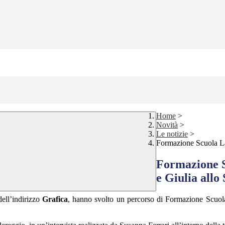
Home
>
Novità
>
Le notizie
>
Formazione Scuola La
Formazione S
e Giulia all
ell’indirizzo
Grafica
, hanno svolto un percorso di Formazione Scuol