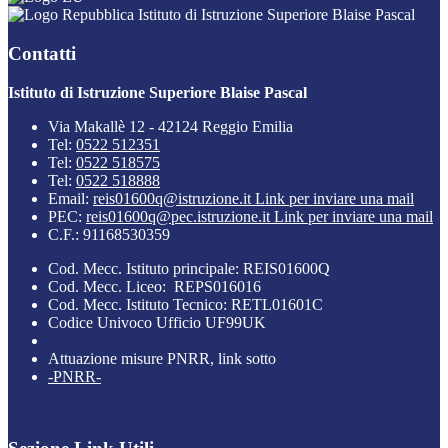
Istituto di Istruzione Superiore Blaise Pascal
Contatti
Istituto di Istruzione Superiore Blaise Pascal
Via Makallè 12 - 42124 Reggio Emilia
Tel:
0522 512351
Tel:
0522 518575
Tel:
0522 518888
Email:
reis01600q@istruzione.it
Link per inviare una mail
PEC:
reis01600q@pec.istruzione.it
Link per inviare una mail
C.F.: 91168530359
Cod. Mecc. Istituto principale: REIS01600Q
Cod. Mecc. Liceo: REPS016016
Cod. Mecc. Istituto Tecnico: RETL01601C
Codice Univoco Ufficio UF99UK
Attuazione misure PNRR, link sotto
-PNRR-