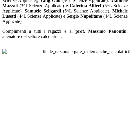
Scienze Applicate),
Yang Guo
(3^L Scienze Applicate),
Manuele
Mazzali
(3^I Scienze Applicate) e
Caterina Alfieri
(5^L Scienze
Applicate),
Samuele Seligardi
(5^L Scienze Applicate),
Michele
Lusetti
(4^L Scienze Applicate) e
Sergio Napolitano
(4^L Scienze
Applicate).
Complimenti a tutti i ragazzi e al
prof. Massimo Panontin
,
allenatore del settore calcolatrici.