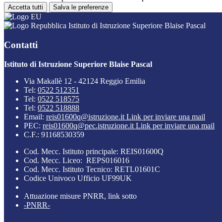
Accetta tutti
Salva le preferenze
Istituto di Istruzione Superiore Blaise Pascal
Contatti
Istituto di Istruzione Superiore Blaise Pascal
Via Makallè 12 - 42124 Reggio Emilia
Tel:
0522 512351
Tel:
0522 518575
Tel:
0522 518888
Email:
reis01600q@istruzione.it
Link per inviare una mail
PEC:
reis01600q@pec.istruzione.it
Link per inviare una mail
C.F.: 91168530359
Cod. Mecc. Istituto principale: REIS01600Q
Cod. Mecc. Liceo: REPS016016
Cod. Mecc. Istituto Tecnico: RETL01601C
Codice Univoco Ufficio UF99UK
Attuazione misure PNRR, link sotto
-PNRR-