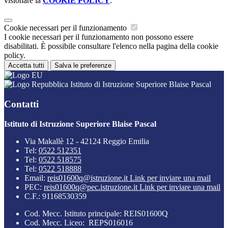
visionare la
COOKIE POLICY
.
Cookie necessari per il funzionamento
I cookie necessari per il funzionamento non possono essere
disabilitati. È possibile consultare l'elenco nella pagina della cookie
policy.
Accetta tutti
Salva le preferenze
Istituto di Istruzione Superiore Blaise Pascal
Contatti
Istituto di Istruzione Superiore Blaise Pascal
Via Makallè 12 - 42124 Reggio Emilia
Tel:
0522 512351
Tel:
0522 518575
Tel:
0522 518888
Email:
reis01600q@istruzione.it
Link per inviare una mail
PEC:
reis01600q@pec.istruzione.it
Link per inviare una mail
C.F.: 91168530359
Cod. Mecc. Istituto principale: REIS01600Q
Cod. Mecc. Liceo: REPS016016