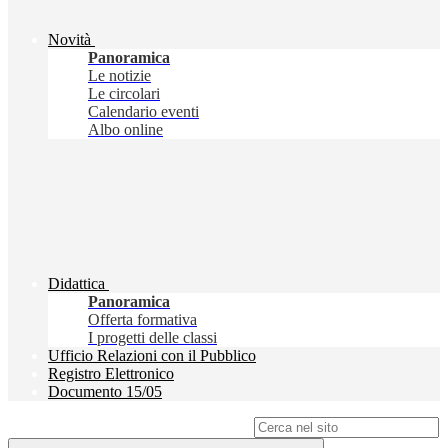
Novità
Panoramica
Le notizie
Le circolari
Calendario eventi
Albo online
Didattica
Panoramica
Offerta formativa
I progetti delle classi
Ufficio Relazioni con il Pubblico
Registro Elettronico
Documento 15/05
Campo di ricerca per le pagine del sito