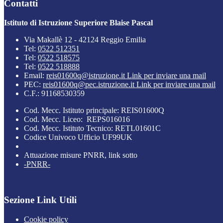
Contatti
Istituto di Istruzione Superiore Blaise Pascal
Via Makallè 12 - 42124 Reggio Emilia
Tel:
0522 512351
Tel:
0522 518575
Tel:
0522 518888
Email:
reis01600q@istruzione.it
Link per inviare una mail
PEC:
reis01600q@pec.istruzione.it
Link per inviare una mail
C.F.: 91168530359
Cod. Mecc. Istituto principale: REIS01600Q
Cod. Mecc. Liceo: REPS016016
Cod. Mecc. Istituto Tecnico: RETL01601C
Codice Univoco Ufficio UF99UK
Attuazione misure PNRR, link sotto
-PNRR-
Sezione Link Utili
Cookie policy