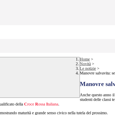
Home
>
Novità
>
Le notizie
>
Manovre salvavita: semp
Manovre salva
Anche questo anno il 
studenti delle classi te
alificato della
C
roce
R
ossa
I
taliana
.
 dimostrando maturità e grande senso civico nella tutela del prossimo.