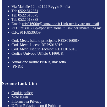
Via Makallè 12 - 42124 Reggio Emilia
Tel:
0522 512351
Tel:
0522 518575
Tel:
0522 518888
Email:
reis01600q@istruzione.it
Link per inviare una mail
PEC:
reis01600q@pec.istruzione.it
Link per inviare una mail
C.F.: 91168530359
Cod. Mecc. Istituto principale: REIS01600Q
Cod. Mecc. Liceo: REPS016016
Cod. Mecc. Istituto Tecnico: RETL01601C
Codice Univoco Ufficio UF99UK
Attuazione misure PNRR, link sotto
-PNRR-
Sezione Link Utili
Cookie policy
Note legali
Informativa Privacy
Ufficio Relazioni con il Pubblico