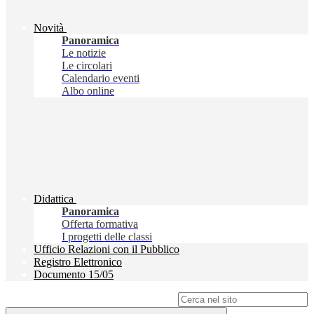
Novità
Panoramica
Le notizie
Le circolari
Calendario eventi
Albo online
Didattica
Panoramica
Offerta formativa
I progetti delle classi
Ufficio Relazioni con il Pubblico
Registro Elettronico
Documento 15/05
Campo di ricerca per le pagine del sito