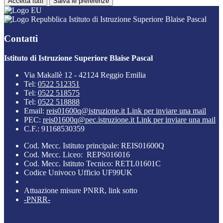
Accetta tutti
Salva le preferenze
Istituto di Istruzione Superiore Blaise Pascal
Contatti
Istituto di Istruzione Superiore Blaise Pascal
Via Makallè 12 - 42124 Reggio Emilia
Tel:
0522 512351
Tel:
0522 518575
Tel:
0522 518888
Email:
reis01600q@istruzione.it
Link per inviare una mail
PEC:
reis01600q@pec.istruzione.it
Link per inviare una mail
C.F.: 91168530359
Cod. Mecc. Istituto principale: REIS01600Q
Cod. Mecc. Liceo: REPS016016
Cod. Mecc. Istituto Tecnico: RETL01601C
Codice Univoco Ufficio UF99UK
Attuazione misure PNRR, link sotto
-PNRR-