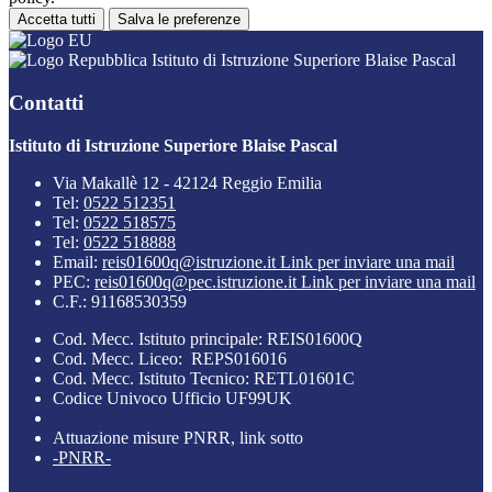
Accetta tutti
Salva le preferenze
Istituto di Istruzione Superiore Blaise Pascal
Contatti
Istituto di Istruzione Superiore Blaise Pascal
Via Makallè 12 - 42124 Reggio Emilia
Tel:
0522 512351
Tel:
0522 518575
Tel:
0522 518888
Email:
reis01600q@istruzione.it
Link per inviare una mail
PEC:
reis01600q@pec.istruzione.it
Link per inviare una mail
C.F.: 91168530359
Cod. Mecc. Istituto principale: REIS01600Q
Cod. Mecc. Liceo: REPS016016
Cod. Mecc. Istituto Tecnico: RETL01601C
Codice Univoco Ufficio UF99UK
Attuazione misure PNRR, link sotto
-PNRR-