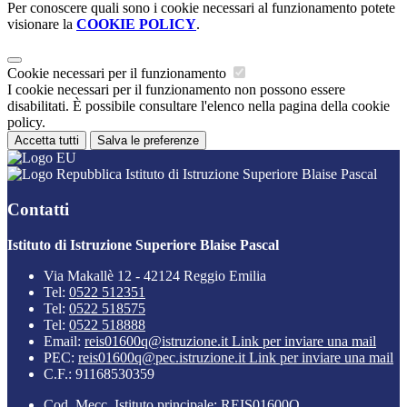
Per conoscere quali sono i cookie necessari al funzionamento potete
visionare la
COOKIE POLICY
.
Cookie necessari per il funzionamento
I cookie necessari per il funzionamento non possono essere
disabilitati. È possibile consultare l'elenco nella pagina della cookie
policy.
Accetta tutti
Salva le preferenze
Istituto di Istruzione Superiore Blaise Pascal
Contatti
Istituto di Istruzione Superiore Blaise Pascal
Via Makallè 12 - 42124 Reggio Emilia
Tel:
0522 512351
Tel:
0522 518575
Tel:
0522 518888
Email:
reis01600q@istruzione.it
Link per inviare una mail
PEC:
reis01600q@pec.istruzione.it
Link per inviare una mail
C.F.: 91168530359
Cod. Mecc. Istituto principale: REIS01600Q