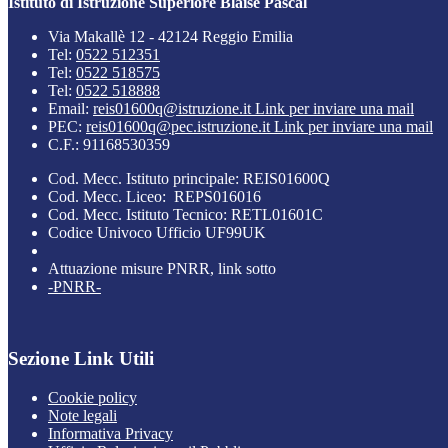
Istituto di Istruzione Superiore Blaise Pascal
Via Makallè 12 - 42124 Reggio Emilia
Tel:
0522 512351
Tel:
0522 518575
Tel:
0522 518888
Email:
reis01600q@istruzione.it
Link per inviare una mail
PEC:
reis01600q@pec.istruzione.it
Link per inviare una mail
C.F.: 91168530359
Cod. Mecc. Istituto principale: REIS01600Q
Cod. Mecc. Liceo: REPS016016
Cod. Mecc. Istituto Tecnico: RETL01601C
Codice Univoco Ufficio UF99UK
Attuazione misure PNRR, link sotto
-PNRR-
Sezione Link Utili
Cookie policy
Note legali
Informativa Privacy