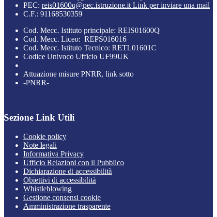
PEC:
reis01600q@pec.istruzione.it
Link per inviare una mail
C.F.: 91168530359
Cod. Mecc. Istituto principale: REIS01600Q
Cod. Mecc. Liceo: REPS016016
Cod. Mecc. Istituto Tecnico: RETL01601C
Codice Univoco Ufficio UF99UK
Attuazione misure PNRR, link sotto
-PNRR-
Sezione Link Utili
Cookie policy
Note legali
Informativa Privacy
Ufficio Relazioni con il Pubblico
Dichiarazione di accessibilità
Obiettivi di accessibilità
Whistleblowing
Gestione consensi cookie
Amministrazione trasparente